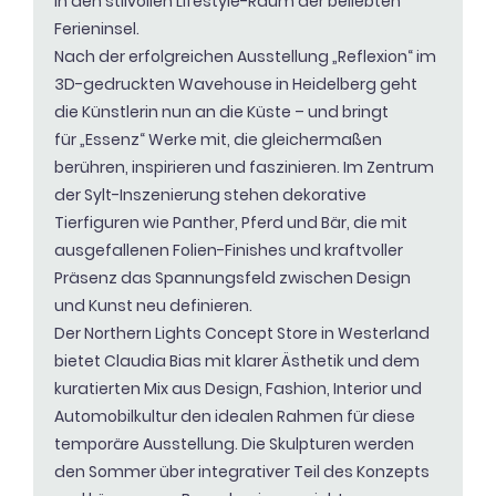
in den stilvollen Lifestyle-Raum der beliebten
Ferieninsel.
Nach der erfolgreichen Ausstellung
„Reflexion“
im
3D-gedruckten Wavehouse in Heidelberg geht
die Künstlerin nun an die Küste – und bringt
für
„Essenz“
Werke mit, die gleichermaßen
berühren, inspirieren und faszinieren. Im Zentrum
der Sylt-Inszenierung stehen dekorative
Tierfiguren wie Panther, Pferd und Bär, die mit
ausgefallenen Folien-Finishes und kraftvoller
Präsenz das Spannungsfeld zwischen Design
und Kunst neu definieren.
Der
Northern Lights Concept Store
in Westerland
bietet Claudia Bias mit klarer Ästhetik und dem
kuratierten Mix aus Design, Fashion, Interior und
Automobilkultur den idealen Rahmen für diese
temporäre Ausstellung. Die Skulpturen werden
den Sommer über integrativer Teil des Konzepts